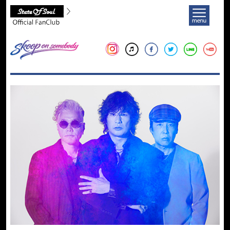
Skoop On Somebody Official Fan Club
メニ
Skoop On Somebody
Instagram
iTunes
facebook
twitter
LINE
yo
News
Live
Media
Discography
Biography
Diary
Goods
Fanclub