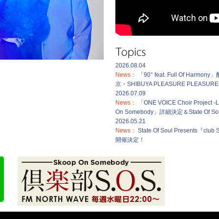
2026.08.04
News：
「90° feat. Full Of Ha
京・SHIBUYA PLEASURE PLEASUR
2026.07.09
News：
「ONE VOICE Choir Project -Le
On Somebody」詳細決定＆State 
2026.05.21
News：
State Of Soul Presents『c
開催決定！