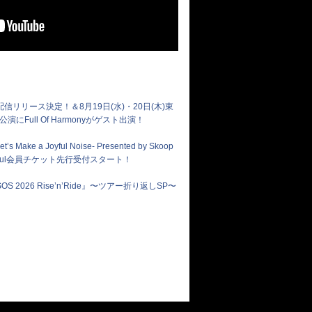
rmony」配信リリース決定！＆8月19日(水)・20日(木)東
E公演にFull Of Harmonyがゲスト出演！
t’s Make a Joyful Noise- Presented by Skoop
Of Soul会員チケット先行受付スタート！
lub SOS 2026 Rise’n’Ride』〜ツアー折り返しSP〜