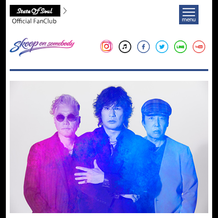
Skoop On Somebody Official Fan Club
メニ
Skoop On Somebody
Instagram
iTunes
facebook
twitter
LINE
yo
News
Live
Media
Discography
Biography
Diary
Goods
Fanclub